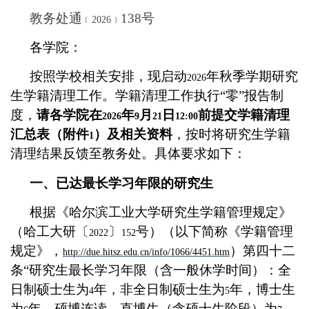
教务处通
138
号
﹝
2026
﹞
各学院：
按照学校相关安排，现启动
年秋季学期研究
2026
生学籍清理工作。学籍清理工作执行“零”报告制
度，
请各学院在
年
月
日
前提交学籍清理
2026
9
21
12:00
汇总表（附件
）及相关资料
，按时将研究生学籍
1
清理结果反馈至教务处。具体要求如下：
一、已达最长学习年限的研究生
根据《哈尔滨工业大学研究生学籍管理规定》
（哈工大研〔
〕
号）（以下简称《学籍管理
2022
152
规定》，
）第四十二
http://due.hitsz.edu.cn/info/1066/4451.htm
条“研究生最长学习年限（含一般休学时间）：全
日制硕士生为
年，非全日制硕士生为
年，博士生
4
5
为
年，硕博连读、直博生（含硕士生阶段）为