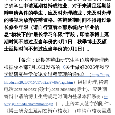
提醒学生
申请延期答辩或结业
。
对于未满足延期答
辩申请条件的学生，应及时办理结业，未及时办理
的将视为放弃答辩资格。
答辩延期时间不得超过最
长修业年限（请自行查看本部系统内“毕业信
息”模块下的“最长学习年限”字段，即春季博士延
期时间不超过应当年份的
3
月
1
日，秋季博士及硕
士延期时间不超过应当年份的
9
月
1
日）。
【备注：延期答辩由研究生学位培养管理岗
根据校本部7月16日发布的
《
关于做好
2026
年秋季
学期研究生学位论文过程管理的通知
》（
https://hitgs.
）组织办理,咨询
hit.edu.cn/2026/0716/c17362a397489/page.htm
电话:
(硕士),
(博士)。
应延期
0755-26407831
0755-26032560
答辩申请的博士生需规定时间内登录本部系
统（
htt
），
上传本人签字的附件
p://yjsgl.hit.edu.cn/common/login
6
《博士研究生延期答辩审核表》（申请审核表需通