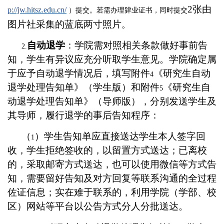
2
张
由
p://jw.hitsz.edu.cn/
）
提交
。
若需办理肄业证书，同时提交
图片社采集的蓝底两寸照片
。
自动退学
：学院需对照相关条款做好事前告
2.
知，学生有异议应充分听取学生意见。学院确定属
于应予自动退学情况后，填写附件
《研究生自动
4
退学处理告知单》（学生版）和附件
《研究生自
5
动退学处理告知单》（导师版），分别发送学生及
其导师，履行退学的事后告知程序：
（
）学生告知单应直接送达学生本人签字回
1
收，学生拒绝签收的，以留置方式送达；已离校
的，采取邮寄方式送达，也可以使用微信等方式告
知，需要留好告知及对方回复等联系沟通的全过程
佐证信息；实在难于联系的，利用学院（学部、校
区）网站等平台以公告方式分人分批送达。