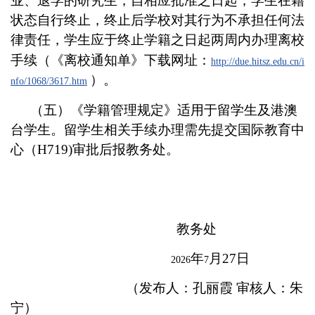
业、退学的研究生，自相应批准之日起，学生在籍
状态自行终止，终止后学校对其行为不承担任何法
律责任，学生应于终止学籍之日起两周内办理离校
手续（
《离校通知单》下载网址：
http://due.hitsz.edu.cn/i
）。
nfo/1068/3617.htm
（五）《学籍管理规定》适用于留学生及港澳
台学生。留学生相关手续办理需先提交国际教育中
心（
H719
)审批后报教务处。
教务处
年
月27
日
2026
7
（
发布人：孔丽霞
审核人：朱
宁）