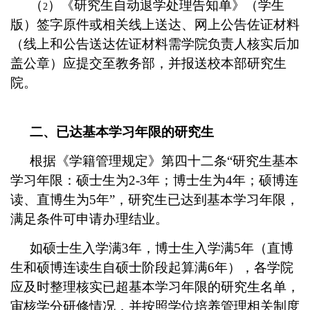
（
）《研究生自动退学处理告知单》（学生
2
版）签字原件或相关线上送达、网上公告佐证材料
（线上和公告送达佐证材料需学院负责人核实后加
盖公章）应提交至教务部，并报送校本部研究生
院。
二、已达基本学习年限的研究生
根据《学籍管理规定》第四十二条“研究生基本
学习年限：硕士生为
2-3
年；博士生为
4
年；硕博连
读、直博生为
5
年”，研究生已达到基本学习年限，
满足条件可申请办理结业。
如硕士生入学满
3
年，博士生入学满
5
年（直博
生和硕博连读生自硕士阶段起算满
6
年），各学院
应及时整理核实已超基本学习年限的研究生名单，
审核学分研修情况，并按照学位培养管理相关制度