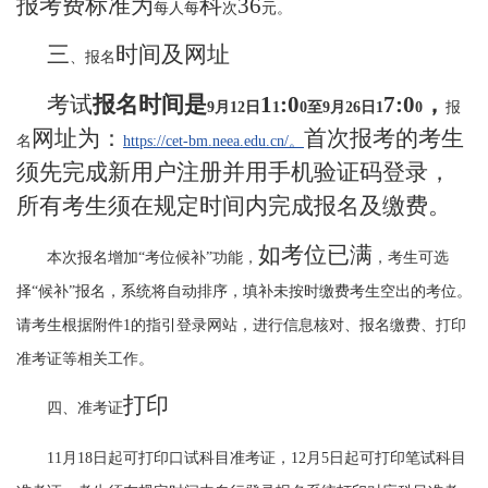
报考费标准为
科
36
每人每
次
元。
三
时间及网址
、报名
考试
报名时间是
1
:0
7:0
，
9
月
12
日
1
0
至
9
月
26
日
1
0
报
网址为：
首次报考的考生
名
https://cet-bm.neea.edu.cn/
。
须先完成新用户注册并用手机验证码登录，
所有
考生
须
在规定时间内完成报
名
及
缴费。
如考位已满
本次报名增加
“
考位候补
”
功能，
，考生可选
择
“
候补
”
报名，系统将自动排序，填补未按时缴费考生空出的考位。
请考生根据附件
1
的指引登录网站，进行信息核对、报名缴费、打印
准考证等相关工作。
打印
四、准考证
11
月
18
日起可打印口试科目准考证，
12
月
5
日起可打印笔试科目