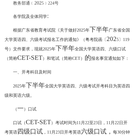
202
教务部通﹝
5
﹞
224
号
:
各学院及全体同学
下
半年
根据广东省教育考试院《关于做好
2025
年
广东省全国
202
大学英语四、六级考试报名工作的通知》（粤考院函〔
5
〕
119
下
半年
号）文件要求，
现就
2025
年
全国大学英语四、六级口试
CET-SET
的
（简称
）和笔试（简称
CET
）
报名事宜通知如下：
一、开考科目及时间
下
半年
2025
年
全国大学英语四、六级考试开考科目为英语四
级和英语六级。
一
（
）口试
CET-SET
口试（
）考试时间为
11
月
22
至
23
日，
11
月
22
日开
四级口试
六级口试
，
考英语
，
11
月
23
日开考英语
每
30
分钟