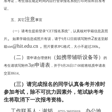
准考证，考生须在规定时间内自行登录报名系统打印对应科目准考
证。
注意
五、其它
事宜
（一）请考生提前登录
“
CET
报名系统”，认真核对学籍信息及照
。
2
片
如果学籍信息或照片有误，请于
9
月
12
日前
填写附件
发送至邮
@hit.edu.cn
，
。
箱
xiet
照片要求
JPG
格式，大小不超过
200k
（二）
（如携带
辅听设备
等）
需申请合理便利
的
3
申请表
考生请填写附件
的
，并于
9
月
26
日
17:00
前
将纸质申请表
交至
H614
。
（
三）请
完成报名的同学
认真备考并准时
参加考试，
除不可抗力因素
外，
笔试
缺考
考
生
将取消下一次报考资格
。
工作联系人：谢韬
，
，办公地
0755-
26
035019