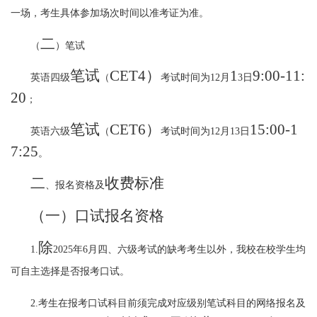
一场，考生具体参加场次时间以准考证为准。
二
（
）笔试
笔试
CET4
）
1
9:00-11:
英语四级
（
考试时间为
12
月
3
日
20
；
笔试
CET6
）
15:00-1
英语六级
（
考试时间为
12
月
1
3
日
7:25
。
二
收费标准
、报名资格及
（一
）口试报名资格
除
1.
2025
年
6
月四、六级考试的缺考考生以外，我校在校学生均
可自主选择是否报考口试。
2.
考生在报考口试科目前须完成对应级别笔试科目的网络报名及