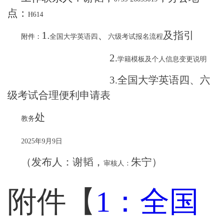
点：
H614
1
.
、
及指引
附件：
全国大学英语四
六级考试报名流程
2.
学籍模板及个人信息变更说明
3.
全国大学英语四、六
级考试
合理便利申请表
处
教务
2025
年
9
月
9
日
（发布人：谢韬，
朱宁）
审核人：
附件【
1：全国