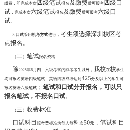
四级笔试
及缴费
四级口
缴费，
即完成本次
报名
后可报考
试
六级笔试
及缴费
六级口
，完成本次
报名
后可报考
试
。
考生须选择
深圳
校区考
3.
口试采用
机考方式
进行，
点
报名。
二
笔试
（
）
报名资格
除
我校
校
2025
年
6
月四、六级考试的缺考考生以外，
在
学生
425
均可报名英语四级笔试，英语四级成绩达到
分及以上的学生可
；
笔试和口试分开报名，
可以
只
报名英语六级笔试
报名笔试，不报名口试
。
三
收费标准
（
）
口试科目
科
50
，
笔试科目
报考费标准为每人每
次
元