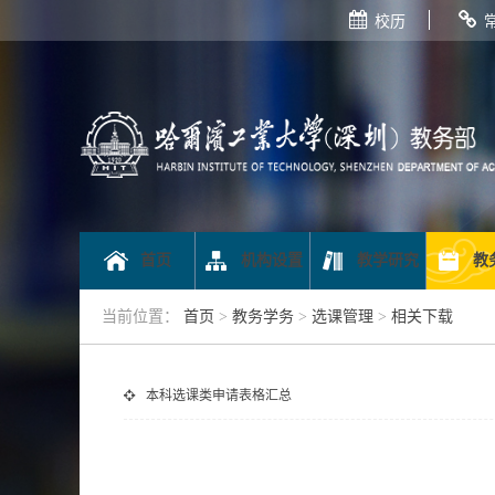
校历
首页
机构设置
教学研究
教
当前位置：
首页
>
教务学务
>
选课管理
>
相关下载
本科选课类申请表格汇总