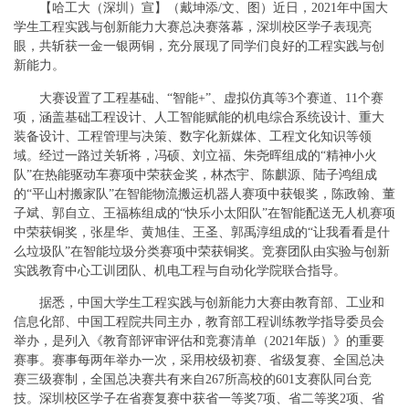
【哈工大（深圳）宣】（戴坤添/文、图）近日，2021年中国大
学生工程实践与创新能力大赛总决赛落幕，深圳校区学子表现亮
眼，共斩获一金一银两铜，充分展现了同学们良好的工程实践与创
新能力。
大赛设置了工程基础、“智能+”、虚拟仿真等3个赛道、11个赛
项，涵盖基础工程设计、人工智能赋能的机电综合系统设计、重大
装备设计、工程管理与决策、数字化新媒体、工程文化知识等领
域。经过一路过关斩将，冯硕、刘立福、朱尧晖组成的“精神小火
队”在热能驱动车赛项中荣获金奖，林杰宇、陈麒源、陆子鸿组成
的“平山村搬家队”在智能物流搬运机器人赛项中获银奖，陈政翰、董
子斌、郭自立、王福栋组成的“快乐小太阳队”在智能配送无人机赛项
中荣获铜奖，张星华、黄旭佳、王圣、郭禹淳组成的“让我看看是什
么垃圾队”在智能垃圾分类赛项中荣获铜奖。竞赛团队由实验与创新
实践教育中心工训团队、机电工程与自动化学院联合指导。
据悉，中国大学生工程实践与创新能力大赛由教育部、工业和
信息化部、中国工程院共同主办，教育部工程训练教学指导委员会
举办，是列入《教育部评审评估和竞赛清单（2021年版）》的重要
赛事。赛事每两年举办一次，采用校级初赛、省级复赛、全国总决
赛三级赛制，全国总决赛共有来自267所高校的601支赛队同台竞
技。深圳校区学子在省赛复赛中获省一等奖7项、省二等奖2项、省