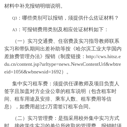
材料中补充报销明细说明。
：哪些类别可以报销，须提供什么佐证材料？
Q3
：
可报销费用类别及相应佐证材料如下：
A3
（一）实习交通费、住宿费及实习指导教师联系
实习和带队期间出差补助等按《哈尔滨工业大学国内
差旅费管理办法》
报销
（制度链接：http://cws.hitsz.e
du.cn/content.jsp?urltype=news.NewsContentUrl&wbtre
eid=1056&wbnewsid=1692）。
集中实习租车费：须提供任课教师及项目负责人
签字且加盖对方企业公章的租车说明（包含租车时
间、租车用途及安排、乘车人数、租车费用等信
息），如费用超过
2
万需签订租车合同。
（二）实习管理费：是指采用校外集中实习方式
时，接收学生实习的单位所收取的管理费。报销时须