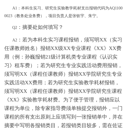
A1
：本科生实习、研究生实验教学耗材支出报销代码为
AQ1100
0023
（教务处业务费），项目负责人是张钦宇、朱宁。
：摘要处如何填写？
Q2
：若为本科生实习课程报销，须写明
XX
（实习
A2
任课教师姓名）报销
XX
级
XX
专业课程《
XX
》
XX
费
用（例：孙巍报销
21
级计算机类专业课程《认识实
习》租车费）；若为研究生专业实践活动费用报销，
须写明
XX
（课程任课教师）报销
XX
学院研究生专业
实践活动
XX
费用；若为研究生实验教学耗材报销，
须写明
XX
（课程任课教师）报销
XX
学院研究生课程
《
XX
》实验教学耗材费。为了便于管理，报销应以
课程为单位，除专家指导费须单独提交报销外，一门
课程的所有支出原则上应填写到一张报销单中，并在
摘要中写明各报销类目，若报销类目较多，需在佐证