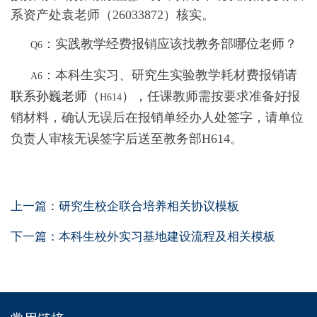
系资产处袁老师（
26033872
）核实。
：实践教学经费报销应该找教务部哪位老师？
Q6
：
本科生实习、研究生实验教学耗材费报销
请
A6
联系孙巍老师（
），
任课教师需
按要求准备好报
H614
销材料，
确认无误后在报销单经办人处签字，请单位
负责人审核无误签字后送至教务部H614
。
上一篇：
研究生校企联合培养相关协议模板
下一篇：
本科生校外实习基地建设流程及相关模板