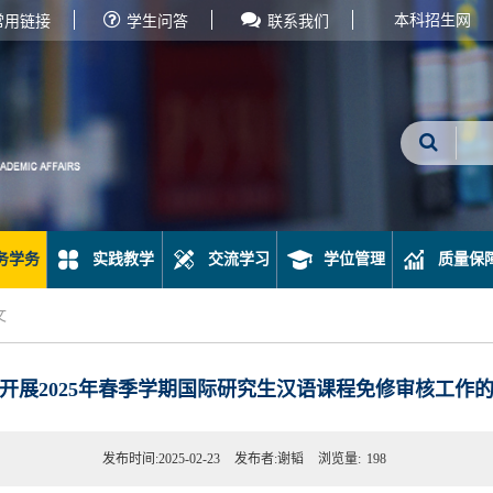
本科招生网
常用链接
学生问答
联系我们
务学务
实践教学
交流学习
学位管理
质量保
文
开展2025年春季学期国际研究生汉语课程免修审核工作
发布时间:2025-02-23
发布者:谢韬
浏览量:
198