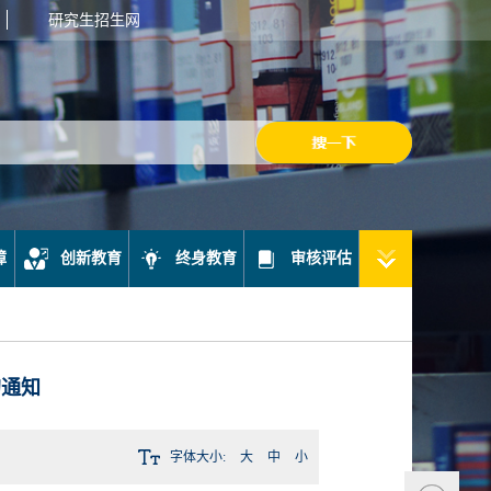
研究生招生网
障
创新教育
终身教育
审核评估
的通知
字体大小:
大
中
小