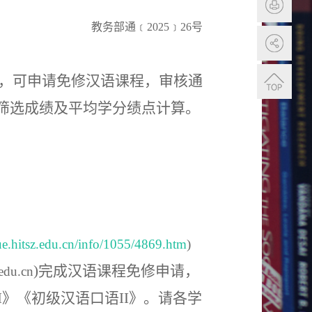
教务部通﹝
2025
﹞
2
6
号
，可申请免修汉语课程，审核通
课筛选成绩及平均学分绩点计算。
due.hitsz.edu.cn/info/1055/4869.htm
)
)
完成汉语课程免修申请，
.edu.cn
I
》《初级汉语口语
II
》。请各学