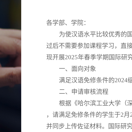
各
学部、
学院
：
为使汉语水平比较优秀的
过后不需要参加课程学习，直
现开展
202
5
年春季学期国际研
一、
面向对象
满足汉语免修条件的
2024
二、
申请审核流程
根据《哈尔滨工业大学（
，请满足免修条件的学生于
2
月
并同步上传佐证材料。国际研