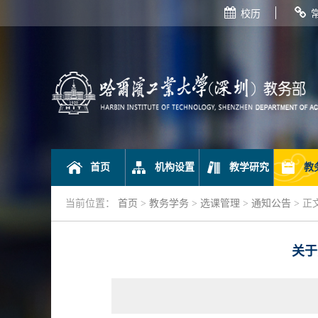
校历
首页
机构设置
教学研究
教
当前位置：
首页
>
教务学务
>
选课管理
>
通知公告
> 正
关于