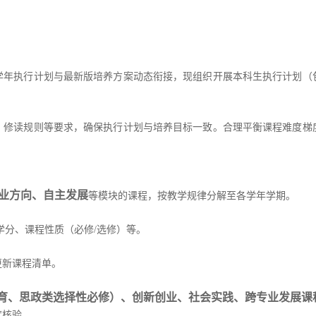
学年执行计划与最新版培养方案动态衔接，现组织开展
本科生
执行计划
（
、修读规则等要求，确保执行计划与培养目标一致。合理平衡课程难度梯
业方向
、
自主发展
等模块
的
课程，按教学规律分解至各学年学期。
学分、课程
性质
（必修
/
选修）
等
。
更新课程清单。
育、
思政类选择性必修
）、
创新创业、社会实践
、
跨专业发展课
度
核验。