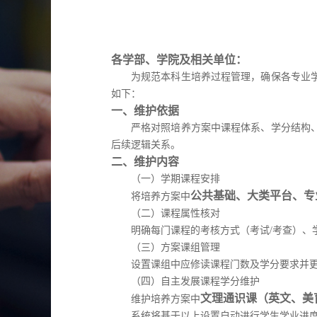
各学部、学院及相关单位
：
为规范本科生培养过程管理，确保各专业
如下：
一、维护依据
严格对照培养方案中课程体系、学分结构
后续逻辑关系。
二、维护内容
（一）
学期课程安排
公共基础
、
大类平台
、
专
将培养方案中
（二）
课程属性核对
明确每门课程的考核方式（考试
/
考查）、
（三）方案课组管理
设置课组中应修读课程门数及学分要求并
（四）
自主发展课程学分维护
文理通识课
（
英文、美
维护培养方案中
系统将基于
以上设置
自动进行学生
学业进