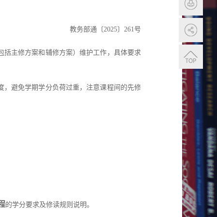
教务部通〔
202
5
〕
261
号
包括主修方案和辅修方案）
维护工作，具体要求
度，避免学期学分负荷过重，注意课程间的先修
程
的学分要求及修读规则说明
。