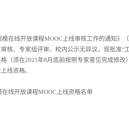
大规模在线开放课程MOOC上线审核工作的通知
》（
位审核
、
专家
组
评审
、
校内公示无异议
，
现
批准
“
资格（须在
2025
年
8
月底前按照专家意见完成修改
次上线资格。
规模在线开放课程MOOC上线资格
名单