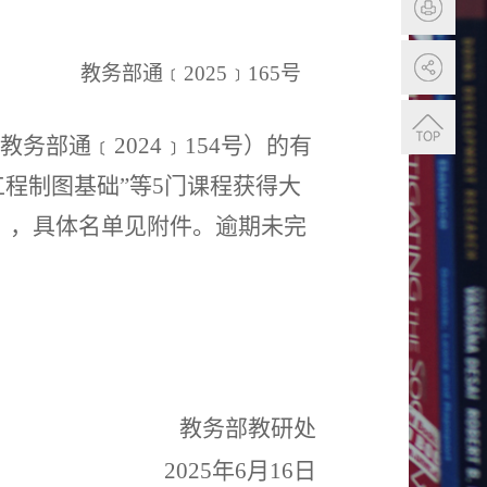
教务部通﹝
2025
﹞
165
号
教务部通﹝
2024﹞154号）
的有
工程制图基础
”等
5
门课程获得大
）
，
具体名单见附件
。逾期未完
教务部教研处
2025年6月16日