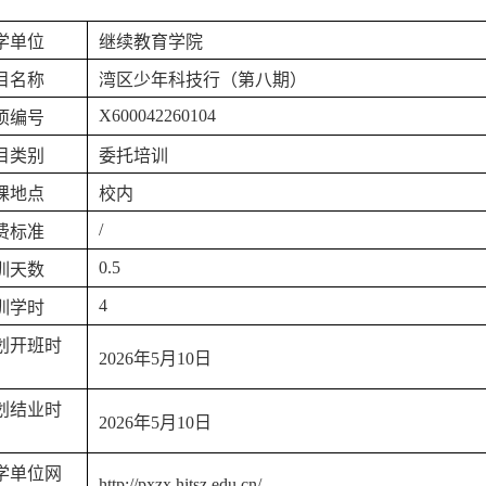
学单位
继续教育学院
目名称
湾区少年科技行（第八期）
X600042260104
项编号
目类别
委托培训
课地点
校内
/
费标准
0.5
训天数
4
训学时
划开班时
2026年5月10日
划结业时
2026年5月10日
学单位网
http://pxzx.hitsz.edu.cn/