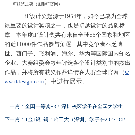
iF
颁奖之夜（图源
iF
官网）
iF
设计奖起源于
1954
年，如今已成为全球
最重要的设计奖项之一，也是卓越设计的品质标
章。本年度
iF
设计奖共有来自全球
56
个国家和地区
的近
11000
件作品参与角逐，其中竞争者不乏博
世、西门子、飞利浦、海尔、华为等国际国内知名
企业。大赛组委会每年评选各个设计类别中的杰出
作品，并将所有获奖作品详情在大赛全球官网（
w
）中进行展示。
ww.ifdesign.com
上一篇：
全国一等奖+3！深圳校区学子在全国大学生物...
下一篇：
1金1银1铜！哈工大（深圳）学子在2023 ICPC...