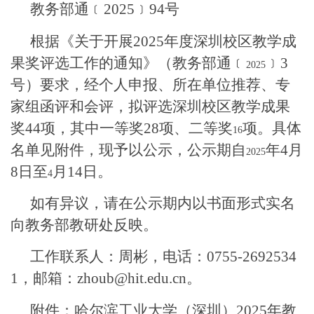
教务部通﹝2025﹞94号
根据《
关于开展
2025
年度深圳校区教学成
果奖评选工作的通知
》（教务部通﹝
﹞
3
2025
号）要求，经个人申报、
所在单位
推荐
、
专
家组
函评和会评
，
拟评选
深圳校区教学成果
奖
44
项
，其中一等奖
28
项、
二等奖
项
。
具体
16
名单见附件
，
现予以公示，公示期自
年
4
月
2025
8
日至
月
14
日。
4
如有异议，请在公示期内以书面形式实名
向教务部
教研处
反映。
工作联系人：周彬
，电话：
0755-2692534
1
，邮箱：
zhoub@hit.edu.cn。
附件：
哈尔滨工业大学（深圳）202
5年教