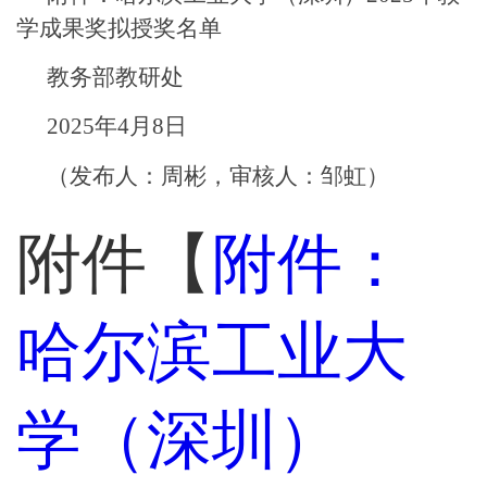
学成果奖拟授奖名单
教务部
教研处
2025
年
4
月
8
日
（发布人：
周彬
，审核人：邹虹）
附件【
附件：
哈尔滨工业大
学（深圳）