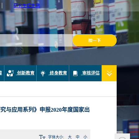
研究生招生网
障
创新教育
终身教育
审核评估
与应用系列》申报2020年度国家出
字体大小:
大
中
小