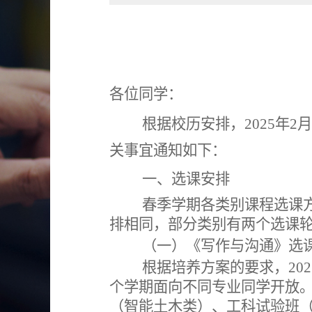
各位同学：
根据校历安排，
202
5
年
2
关事宜通知如下：
一、
选课
安排
春
季学期各类别课程选课
排相同，部分类别有两个选课
（一）
《写作与沟通》选
根据培养方案的要求，
202
个学期面向不同专业同学开放
（智能土木类）、工科试验班