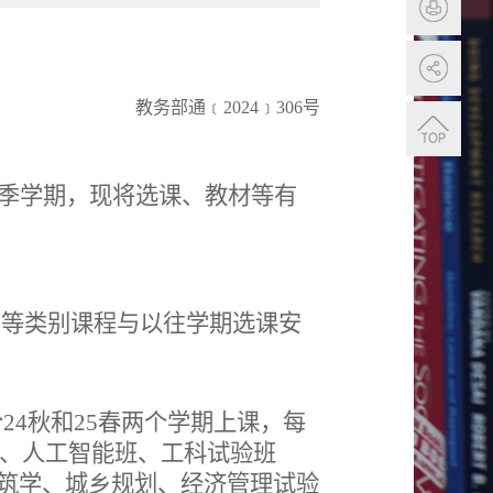
教务部通﹝
202
4
﹞
306
号
季学期，现将选课
、教材等
有
育等类别课程与以往学期选课安
分
2
4
秋和
2
5
春两
个学期上课，每
、人工智能班、工科试验班
筑学、城乡规划、经济管理试验