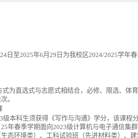
月
24
日至
202
5
年
6
月
29
日为我校区
202
4
/202
5
学年
春
方式为直选式与志愿式相结合，必修、限选、体
轮次。
课
3
级本科生
须获得
《写作与沟通》
学分
，
该课程
。
2
5
年
春
季学期面向
2023
级计算机与电子通信集群
（生态环境类）、工科试验班（先进材料类）、建