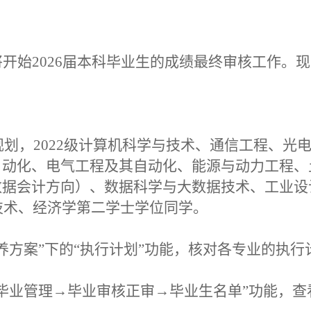
将开始
202
6
届本科毕业生的成绩最终审核工作。现
规划
，
202
2
级计算机科学与技术、通信工程、光
自动化、电气工程及其自动化、能源与动力工程、
数据会计方向）、数据科学与大数据技术
、
工业设
技术、经济学
第二
学士
学位同学。
养方案
”
下的
“
执行计划
”
功能，核对各专业的执行
毕业管理
→
毕业审核正审
→
毕业生名单
”
功能，查