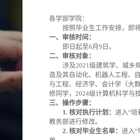
各
学部
学院：
按照毕业生工作安排，即
一、审核时间：
即日起至
6
月
9
日。
二、审核对象：
涉及
202
1
级建筑学、城乡
造及其自动化、
机器人工程、
与工程、经济学、会计学（大
修同学
，
2024
级计算机科学与
三、操作步骤：
1.
核对执行计划：
进入
“
培
教务部进行修改。
2.
核对毕业生名单：
进入
“