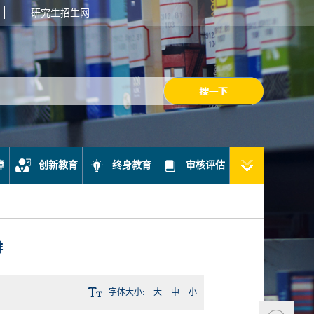
研究生招生网
障
创新教育
终身教育
审核评估
排
字体大小:
大
中
小