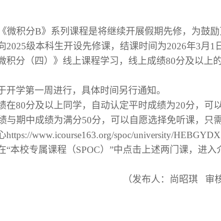
《
微积分
B
》系列课程是
将继续开展假期先修，
为鼓励
向
202
5
级本科生开设先修课，
结课时间为
202
6
年
3
月
1
微积分（四）》线上课程学习，线上成绩
80分及以上
于开学第一周进行，具体时间另行通知。
绩在
80分及以上同学，自动认定平时成绩为20分，可
成绩与期中成绩为满分50分，可以自愿选择免听课，只
心
https://www.icourse163.org/spoc/universit
“本校专属课程（SPOC）”中点击上述两门课，进入
尚昭琪 审核人：朱