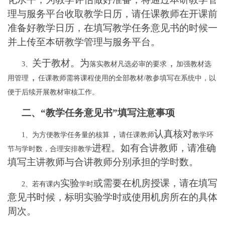
理与服务平台收取教学日历，请任课教师在开课前
准备好教学日历
，在填写教学任务意见书的时候一
并上传至
本研教学管理与服务平台。
关于教材。为
，
3
、
落实教材凡选必审的要求
加强教材选
，
用管理
任课教师需将课程使用的全部
教材
/
教参填写在系统中，以
便于后续开展教材审核工作。
二、
“
教学任务意见书
”
填写注意事项
，
认真核对
1
、
为方便教学任务量的核算
请任课教师
教学环
进程。如有合讲教师，请准确
节与学时数，合理安排教学
填写主讲教师与合讲教师分别承担的学时数。
实验
或需要在机房授课，请在填写
2
、
若有课内
学时
意见书时候，标明实验学时或使用机房所在的具体
周次。