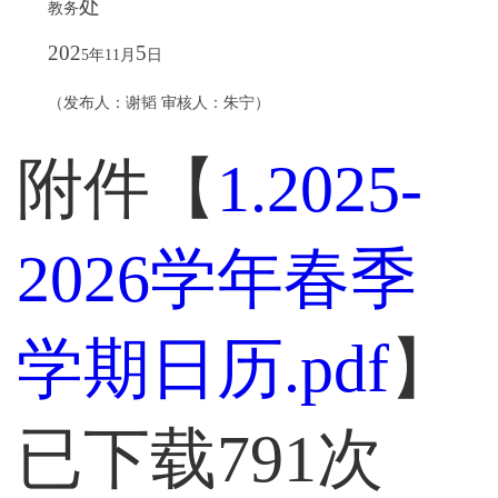
处
教务
202
5
5
年
11
月
日
（发布人：谢韬 审核人：朱宁）
附件【
1.2025-
2026学年春季
学期日历.pdf
】
已下载
791
次