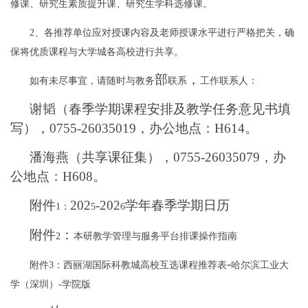
修课、研究生素质提升课、研究生学科选修课。
2
、各推荐单位应对授课内容及老师授课水平进行严格把关，确
保将优质课程与大学城各高校进行共享。
部
，
如有未尽事宜，请随时与教务
联系
工作联系人：
谢韬（春季学期课程安排及教学任务意见书填
写），
0755-26035019
，办公地点：
H614
。
潘海燕（共享课征集），
0755-26035079
，办
公地点：
H608
。
附件
202
-202
学年
春
季学期日历
1
：
5
6
附件
：
2
本研教学管理与服务平台排课操作指南
-
附件
3
：西丽湖国际科教城高校互选课程推荐表
哈尔滨工业大
学（深圳）
-
学院版