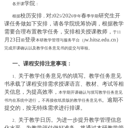
学院
各开课
：
校历安排
对
02
/202
春
研究生开
根据
，
2
5
6
学年
季学期
课任务做如下安排，
请各学院
统筹协调，根据教学
需要合理布置教学任务
，
安排相关授课教师，
于
11
月23日
登录
w.hitsz.edu.cn
）
前
本研教学管理与服务平台
（
j
完成开课确认以及教学任务意见书的提交与审核。
一、课程安排
注意
事项
：
关于教学任务意见书的填写。教学任务意见
1
、
书承载了课程安排需求
授课语言
、
教材、
考试等相
关信息，为提高效率，
本学期开课确认与填写教学任务意见
，
。逾期不
书均在系统中进行
不再接收纸质版的教学任务意见书
提交的，按无特殊需求进行排课。
关于教学日历。为进一步提升教学管理信息
2
、
化水平，为教学评估做好准备，将通过本研教学管