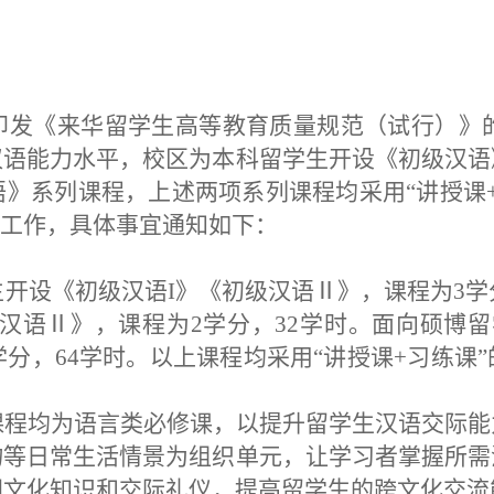
印发《来华留学生高等教育质量规范（试行）》
汉语能力水平，校区为本科留学生开设《初级汉语
语》系列课程，上述两项系列课程均采用
“讲授课
集工作，具体事宜通知如下：
生开设《初级汉语
I
》《初级汉语
Ⅱ
》，
课程为
3学
汉语
Ⅱ
》，课程为
2
学分，
32
学时
。
面向硕博留
学分，
6
4
学时。
以上课程均
采用
“讲授课
+
习练课
课程均为语言类必修课，以提升留学生汉语交际能
物等日常生活情景为组织单元，让学习者掌握所需
国文化知识和交际礼仪，提高留学生的跨文化交流