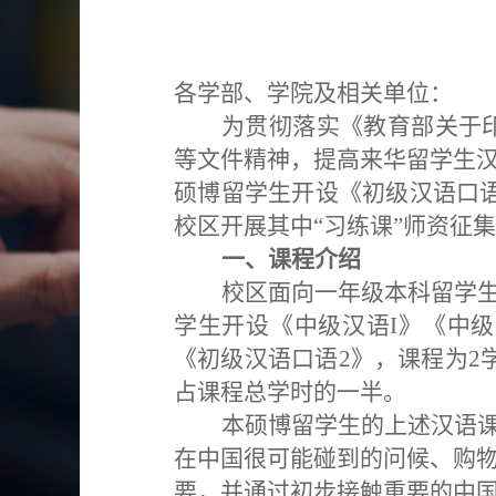
各学
部、学院及相关单位
：
为贯彻落实《教育部关于
等文件精神，提高来华留学生
硕博留学生开设《初级汉语口
校区开展其中“习练课”师资征
一、课程介绍
校区面向一年级本科留学
学生开设《中级汉语
I
》《中级
《初级汉语口语
2
》，课程为
2
占课程总学时的一半
。
本硕博留学生的上述汉语
在中国很可能碰到的问候、购
要，并通过初步接触重要的中