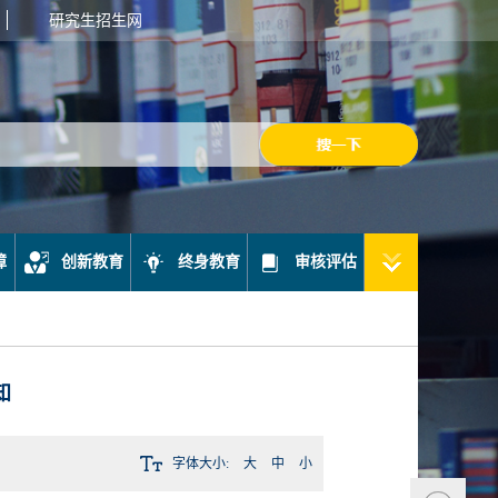
研究生招生网
障
创新教育
终身教育
审核评估
知
字体大小:
大
中
小