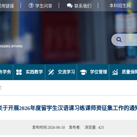
本科招生网
常用链接
学生问答
联系我们
务学务
实践教学
交流学习
学位管理
质量保
文
关于开展2026年度留学生汉语课习练课师资征集工作的通
发布时间:2026-06-10
发布者:
浏览量:
423