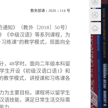
教务部通﹝
2026
﹞
114
号
的通知》（教外〔
201
8
〕
50
号）
》《
中级汉语》
等系列课程，为
+
习练课
”的教学模式，现面向全
分，48学时。
面向二年级本科留
学生开设《初级汉语口语
1
》和
”的教学模式
，讲授课和习练课各
力为主要目标。课程将
以
留学生
汉语技能，满足日常生活交际需
能力。