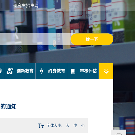
研究生招生网
障
创新教育
终身教育
审核评估
项的通知
字体大小:
大
中
小