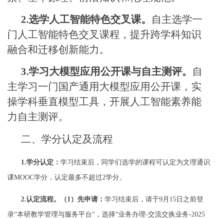
2.
选学人工智能特色交叉课。
自主选学一
门人工智能特色交叉课程，提升跨学科知识
融合和迁移创新能力。
3.
学习大模型应用公开课与自主测评。
自
主学习一门国产通用大模型应用公开课，实
操学科垂直模型工具，开展人工智能素养能
力自主测评。
二、学分认定及流程
1.
学分认定：
学习结束后，同学们选学的课程可认定为文理通识
课
MOOC
学分，认定最多不超过
2
学分。
2.
认定流程。（
1
）先申请：
学习结束后，请于
9
月
15
日之前
登
录
“本研教学管理与服务平台”，选择“业务办理
-
交流交换业务
-2025