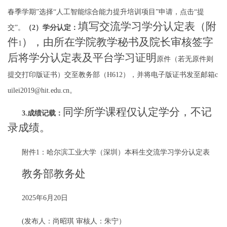
春季学期”选择“人工智能综合能力提升培训项目”申请，点击“提
填写交流学习学分认定表（附
交”。
（
2
）学分认定：
件
），由所在学院教学秘书及院长审核签字
1
后将学分认定表及
平台学习证明
原件（若无原件则
提交打印版证书）交至教务部（
H612
），并将电子版证书发至邮箱
c
uilei2019@hit.edu.cn
。
同学所学课程仅认定学分，不记
3.
成绩记载：
录成绩。
附件
1
：哈尔滨工业大学（深圳）本科生交流学习学分认定表
教务部教务处
2025
年
6
月
20
日
(发布人：尚昭琪 审核人：朱宁）